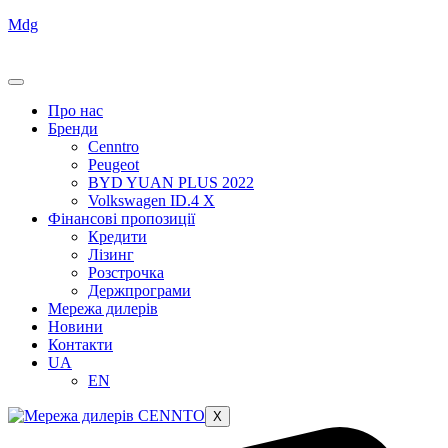
Mdg
Про нас
Бренди
Cenntro
Peugeot
BYD YUAN PLUS 2022
Volkswagen ID.4 X
Фінансові пропозиції
Кредити
Лізинг
Розстрочка
Держпрограми
Мережа дилерів
Новини
Контакти
UA
EN
X